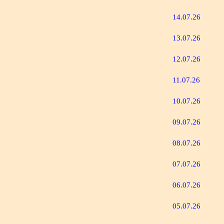
14.07.26
13.07.26
12.07.26
11.07.26
10.07.26
09.07.26
08.07.26
07.07.26
06.07.26
05.07.26