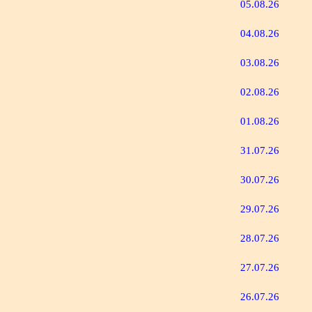
05.08.26
04.08.26
03.08.26
02.08.26
01.08.26
31.07.26
30.07.26
29.07.26
28.07.26
27.07.26
26.07.26