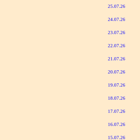
25.07.26
24.07.26
23.07.26
22.07.26
21.07.26
20.07.26
19.07.26
18.07.26
17.07.26
16.07.26
15.07.26